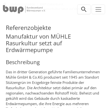
Direkt zur Hauptnavigation springen
Direkt zum Inhalt springen
Presse
Referenzobjekte
BWP-Datenbank
Manufaktur von MÜHLE Rasurkultur setzt auf Erdwärmepumpe
Referenzobjekte
Manufaktur von MÜHLE
Rasurkultur setzt auf
Erdwärmepumpe
Beschreibung
Das in dritter Generation geführte Familienunternehmen
Mühle GmbH & Co.KG produziert seit 1945 am Standort
Stützengrün im Erzgebirge feinste Produkte der
Rasurkultur. Die Architektur setzt dabei primär auf den
regionalen, nachwachsenden Rohstoff Holz. Beheizt und
gekühlt wird das Gebäude durch kaskadierte
Erdwärmepumpen, die ihre Energie aus mehreren