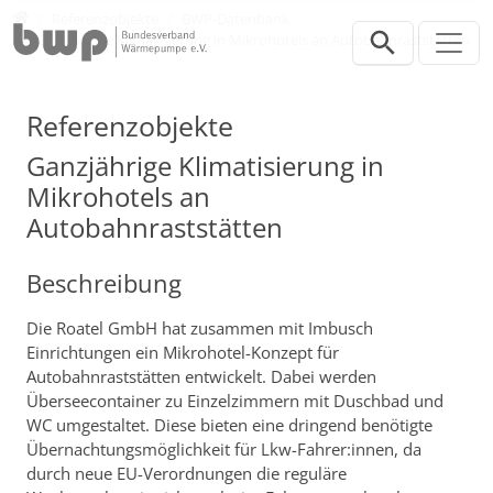
Direkt zur Hauptnavigation springen
Direkt zum Inhalt springen
Presse
Referenzobjekte
BWP-Datenbank
Ganzjährige Klimatisierung in Mikrohotels an Autobahnraststätten
Referenzobjekte
Ganzjährige Klimatisierung in
Mikrohotels an
Autobahnraststätten
Beschreibung
Die Roatel GmbH hat zusammen mit Imbusch
Einrichtungen ein Mikrohotel-Konzept für
Autobahnraststätten entwickelt. Dabei werden
Überseecontainer zu Einzelzimmern mit Duschbad und
WC umgestaltet. Diese bieten eine dringend benötigte
Übernachtungsmöglichkeit für Lkw-Fahrer:innen, da
durch neue EU-Verordnungen die reguläre