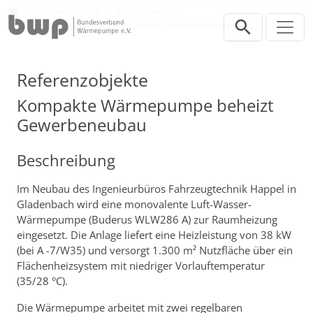
Direkt zur Hauptnavigation springen
Direkt zum Inhalt springen
Presse
Referenzobjekte
BWP-Datenbank
Kompakte Wärmepumpe beheizt Gewerbeneubau
Referenzobjekte
Kompakte Wärmepumpe beheizt
Gewerbeneubau
Beschreibung
Im Neubau des Ingenieurbüros Fahrzeugtechnik Happel in
Gladenbach wird eine monovalente Luft-Wasser-
Wärmepumpe (Buderus WLW286 A) zur Raumheizung
eingesetzt. Die Anlage liefert eine Heizleistung von 38 kW
(bei A -7/W35) und versorgt 1.300 m² Nutzfläche über ein
Flächenheizsystem mit niedriger Vorlauftemperatur
(35/28 °C).
Die Wärmepumpe arbeitet mit zwei regelbaren