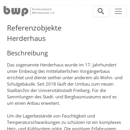
Direkt zur Hauptnavigation springen
Direkt zum Inhalt springen
Presse
Referenzobjekte
BWP-Datenbank
Herderhaus
Referenzobjekte
Herderhaus
Beschreibung
Das sogenannte Herderhaus wurde im 17. Jahrhundert
unter Einbezug des mittelalterlichen Vorgängerbaus
errichtet und diente seither unter anderem als Wohn- und
Schulgebäude. Seit 2018 läuft der Umbau zum neuen
Stadtarchiv der Universitätsstadt Freiberg. Für die
Sammlungen des Stadt- und Bergbaumuseums wird es
um einen Anbau erweitert.
Um die Lagerbestände von Feuchtigkeit und
Temperaturschwankungen zu schützen ist ein komplexes
Heiz- und Kühlsystem nötig. Die positiven Erfahrungen