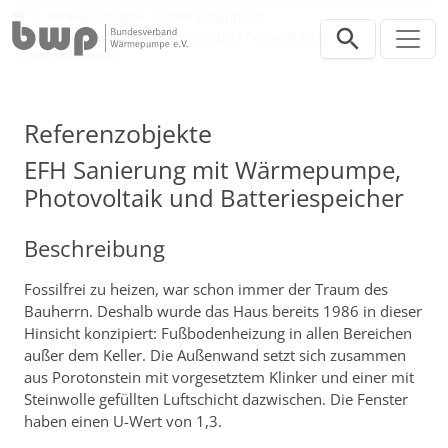
Direkt zur Hauptnavigation springen
Direkt zum Inhalt springen
Presse
Referenzobjekte
BWP-Datenbank
EFH Sanierung mit Wärmepumpe, Photovoltaik und
Batteriespeicher
Referenzobjekte
EFH Sanierung mit Wärmepumpe,
Photovoltaik und Batteriespeicher
Beschreibung
Fossilfrei zu heizen, war schon immer der Traum des
Bauherrn. Deshalb wurde das Haus bereits 1986 in dieser
Hinsicht konzipiert: Fußbodenheizung in allen Bereichen
außer dem Keller. Die Außenwand setzt sich zusammen
aus Porotonstein mit vorgesetztem Klinker und einer mit
Steinwolle gefüllten Luftschicht dazwischen. Die Fenster
haben einen U-Wert von 1,3.