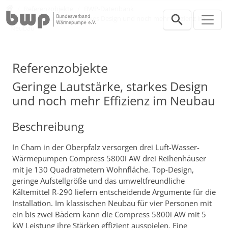
Direkt zur Hauptnavigation springen
Direkt zum Inhalt springen
Presse
Referenzobjekte
BWP-Datenbank
Geringe Lautstärke, starkes Design und noch mehr Effizienz im
Neubau
Referenzobjekte
Geringe Lautstärke, starkes Design
und noch mehr Effizienz im Neubau
Beschreibung
In Cham in der Oberpfalz versorgen drei Luft-Wasser-
Wärmepumpen Compress 5800i AW drei Reihenhäuser
mit je 130 Quadratmetern Wohnfläche. Top-Design,
geringe Aufstellgröße und das umweltfreundliche
Kältemittel R-290 liefern entscheidende Argumente für die
Installation. Im klassischen Neubau für vier Personen mit
ein bis zwei Bädern kann die Compress 5800i AW mit 5
kW Leistung ihre Stärken effizient ausspielen. Eine