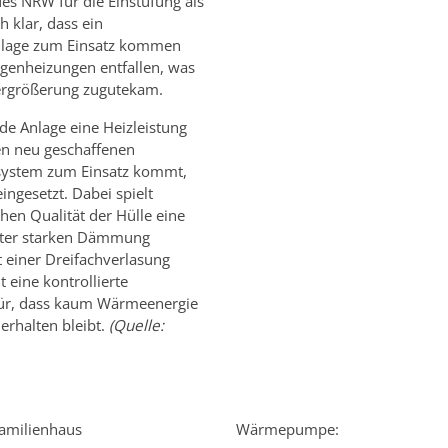
s NRW für die Einstufung als
h klar, dass ein
nlage zum Einsatz kommen
agenheizungen entfallen, was
rgrößerung zugutekam.
de Anlage eine Heizleistung
en neu geschaffenen
system zum Einsatz kommt,
ngesetzt. Dabei spielt
hen Qualität der Hülle eine
meter starken Dämmung
 einer Dreifachverlasung
t eine kontrollierte
ür, dass kaum Wärmeenergie
erhalten bleibt.
(Quelle:
amilienhaus
Wärmepumpe: