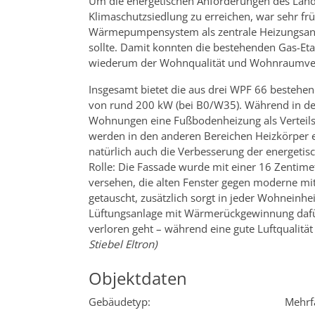
Um die energetischen Anforderungen des Lande
Klimaschutzsiedlung zu erreichen, war sehr frü
Wärmepumpensystem als zentrale Heizungsa
sollte. Damit konnten die bestehenden Gas-Et
wiederum der Wohnqualität und Wohnraumve
Insgesamt bietet die aus drei WPF 66 bestehen
von rund 200 kW (bei B0/W35). Während in d
Wohnungen eine Fußbodenheizung als Verteil
werden in den anderen Bereichen Heizkörper ei
natürlich auch die Verbesserung der energetisc
Rolle: Die Fassade wurde mit einer 16 Zenti
versehen, die alten Fenster gegen moderne mit
getauscht, zusätzlich sorgt in jeder Wohneinhei
Lüftungsanlage mit Wärmerückgewinnung daf
verloren geht – während eine gute Luftqualität 
Stiebel Eltron)
Objektdaten
Gebäudetyp:
Mehrf