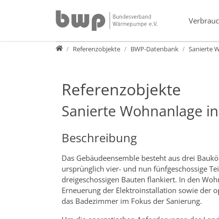
Direkt zur Hauptnavigation springen
Direkt zum Inhalt springen
Verbrauc
Presse
Referenzobjekte
BWP-Datenbank
Sanierte 
Referenzobjekte
Sanierte Wohnanlage in
Beschreibung
Das Gebäudeensemble besteht aus drei Baukör
ursprünglich vier- und nun fünfgeschossige Tei
dreigeschossigen Bauten flankiert. In den Wo
Erneuerung der Elektroinstallation sowie der 
das Badezimmer im Fokus der Sanierung.