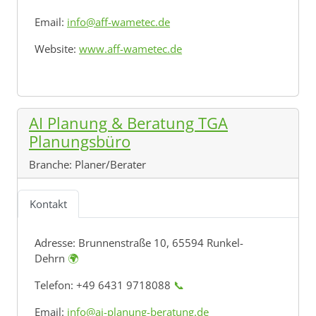
Email:
info@aff-wametec.de
Website:
www.aff-wametec.de
AI Planung & Beratung TGA
Planungsbüro
Branche:
Planer/Berater
Kontakt
Adresse:
Brunnenstraße 10, 65594 Runkel-
Dehrn
🌍
Telefon: +49 6431 9718088
📞
Email:
info@ai-planung-beratung.de