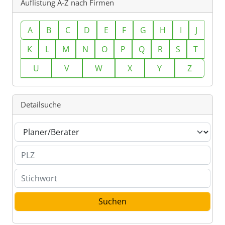
Auflistung A-Z nach Firmen
A
B
C
D
E
F
G
H
I
J
K
L
M
N
O
P
Q
R
S
T
U
V
W
X
Y
Z
Detailsuche
Branche
PLZ
Stichwort