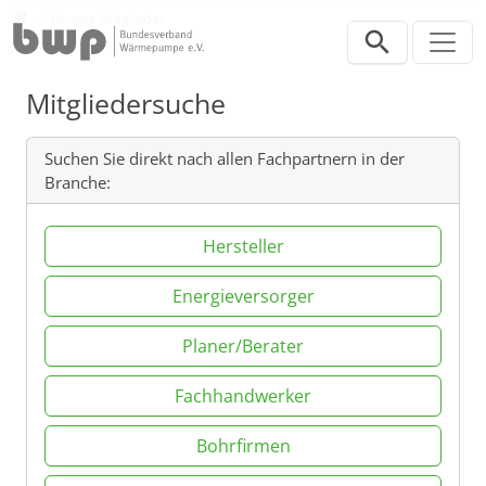
Direkt zur Hauptnavigation springen
Direkt zum Inhalt springen
Verband
Unsere Mitglieder
Mitgliedersuche
Suchen Sie direkt nach allen Fachpartnern in der
Branche:
Hersteller
Energieversorger
Planer/Berater
Fachhandwerker
Bohrfirmen