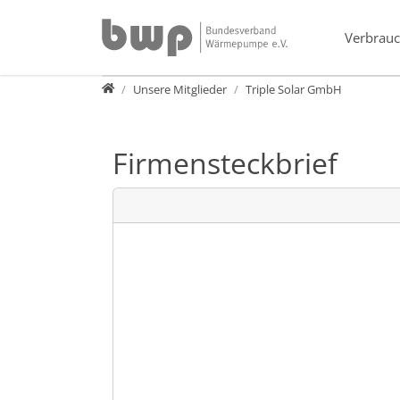
Direkt zur Hauptnavigation springen
Direkt zum Inhalt springen
Verbrauc
Verband
Unsere Mitglieder
Triple Solar GmbH
Firmensteckbrief