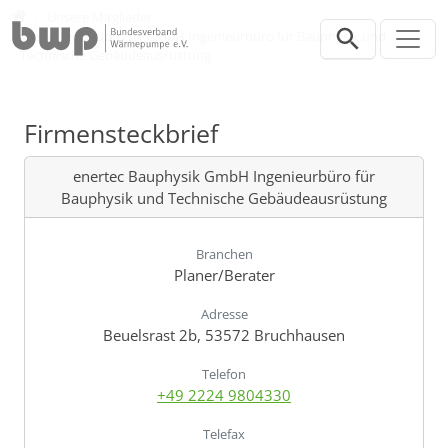
Direkt zur Hauptnavigation springen
Direkt zum Inhalt springen
Verband
Unsere Mitglieder
enertec Bauphysik GmbH Ingenieurbüro für Bauphysik und
Technische Gebäudeausrüstung
Firmensteckbrief
enertec Bauphysik GmbH Ingenieurbüro für
Bauphysik und Technische Gebäudeausrüstung
Branchen
Planer/Berater
Adresse
Beuelsrast 2b, 53572 Bruchhausen
Telefon
+49 2224 9804330
Telefax