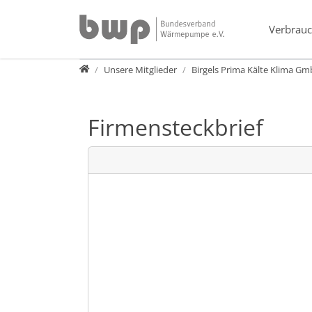
Direkt zur Hauptnavigation springen
Direkt zum Inhalt springen
Verbrauc
Verband
Unsere Mitglieder
Birgels Prima Kälte Klima G
Firmensteckbrief