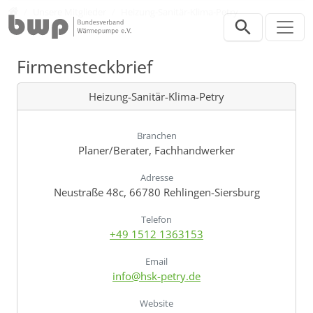
Direkt zur Hauptnavigation springen
Direkt zum Inhalt springen
Verband
Unsere Mitglieder
Heizung-Sanitär-Klima-Petry
Firmensteckbrief
Heizung-Sanitär-Klima-Petry
Branchen
Planer/Berater, Fachhandwerker
Adresse
Neustraße 48c, 66780 Rehlingen-Siersburg
Telefon
+49 1512 1363153
Email
info@hsk-petry.de
Website