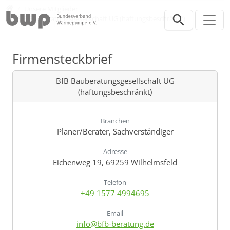
Direkt zur Hauptnavigation springen
Direkt zum Inhalt springen
Verband
Unsere Mitglieder
BfB Bauberatungsgesellschaft UG (haftungsbeschränkt)
Firmensteckbrief
BfB Bauberatungsgesellschaft UG
(haftungsbeschränkt)
Branchen
Planer/Berater, Sachverständiger
Adresse
Eichenweg 19, 69259 Wilhelmsfeld
Telefon
+49 1577 4994695
Email
info@bfb-beratung.de