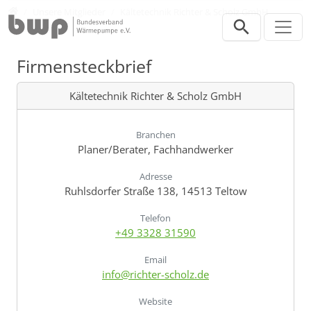
Direkt zur Hauptnavigation springen
Direkt zum Inhalt springen
Verband
Unsere Mitglieder
Kältetechnik Richter & Scholz GmbH
Firmensteckbrief
Kältetechnik Richter & Scholz GmbH
Branchen
Planer/Berater, Fachhandwerker
Adresse
Ruhlsdorfer Straße 138, 14513 Teltow
Telefon
+49 3328 31590
Email
info@richter-scholz.de
Website