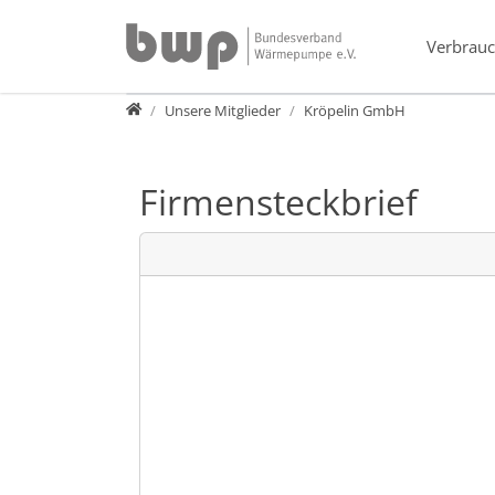
Direkt zur Hauptnavigation springen
Direkt zum Inhalt springen
Verbrauc
Verband
Unsere Mitglieder
Kröpelin GmbH
Firmensteckbrief