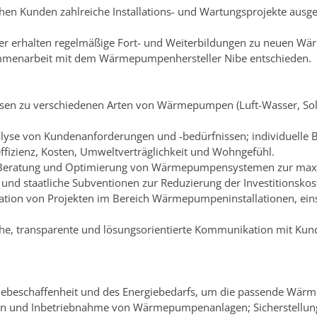
hen Kunden zahlreiche Installations- und Wartungsprojekte ausge
ter erhalten regelmäßige Fort- und Weiterbildungen zu neuen 
sammenarbeit mit dem Wärmepumpenhersteller Nibe entschieden.
ssen zu verschiedenen Arten von Wärmepumpen (Luft-Wasser, Sole-
alyse von Kundenanforderungen und -bedürfnissen; individuelle 
izienz, Kosten, Umweltverträglichkeit und Wohngefühl.
n: Beratung und Optimierung von Wärmepumpensystemen zur max
und staatliche Subventionen zur Reduzierung der Investitionskos
tion von Projekten im Bereich Wärmepumpeninstallationen, ein
che, transparente und lösungsorientierte Kommunikation mit Kun
udebeschaffenheit und des Energiebedarfs, um die passende Wä
ation und Inbetriebnahme von Wärmepumpenanlagen; Sicherstellu