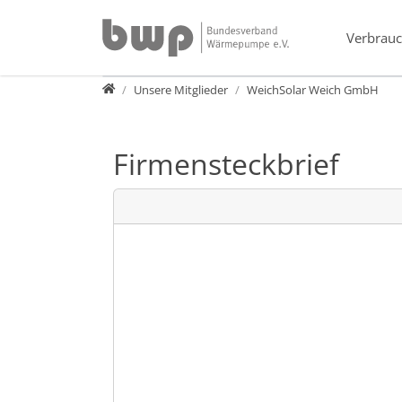
Direkt zur Hauptnavigation springen
Direkt zum Inhalt springen
Verbrauc
Verband
Unsere Mitglieder
WeichSolar Weich GmbH
Firmensteckbrief