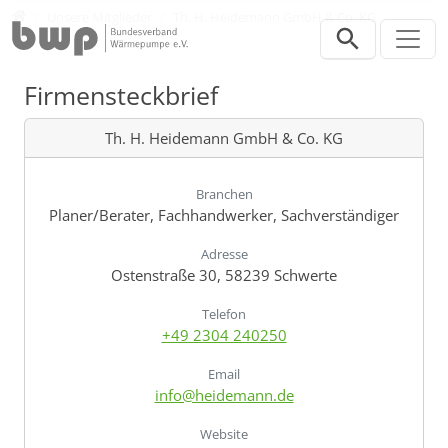
Direkt zur Hauptnavigation springen
Direkt zum Inhalt springen
Verband
Unsere Mitglieder
Th. H. Heidemann GmbH & Co. KG
Firmensteckbrief
Th. H. Heidemann GmbH & Co. KG
Branchen
Planer/Berater, Fachhandwerker, Sachverständiger
Adresse
Ostenstraße 30, 58239 Schwerte
Telefon
+49 2304 240250
Email
info@heidemann.de
Website