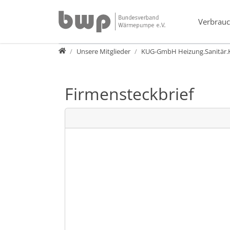
Direkt zur Hauptnavigation springen
Direkt zum Inhalt springen
Verbrauc
Verband
Unsere Mitglieder
KUG-GmbH Heizung.Sanitär.K
Firmensteckbrief