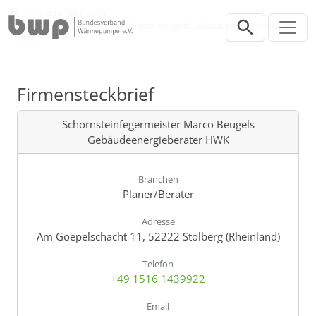
Direkt zur Hauptnavigation springen
Direkt zum Inhalt springen
Verband
Unsere Mitglieder
Schornsteinfegermeister Marco Beugels Gebäudeenergieberater
HWK
Firmensteckbrief
Schornsteinfegermeister Marco Beugels
Gebäudeenergieberater HWK
Branchen
Planer/Berater
Adresse
Am Goepelschacht 11, 52222 Stolberg (Rheinland)
Telefon
+49 1516 1439922
Email