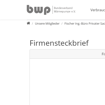
Direkt zur Hauptnavigation springen
Direkt zum Inhalt springen
Verbrauc
Verband
Unsere Mitglieder
Fischer Ing.-Büro Privater Sa
Firmensteckbrief
Fi