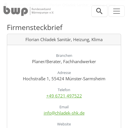
Direkt zur Hauptnavigation springen
Direkt zum Inhalt springen
Verband
Unsere Mitglieder
Florian Chladek Sanitär, Heizung, Klima
Firmensteckbrief
Florian Chladek Sanitär, Heizung, Klima
Branchen
Planer/Berater, Fachhandwerker
Adresse
Hochstraße 1, 55424 Münster-Sarmsheim
Telefon
+49 6721 497522
Email
info@chladek-shk.de
Website