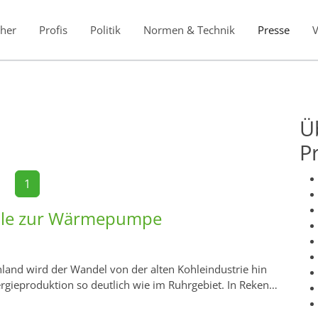
her
Profis
Politik
Normen & Technik
Presse
Ü
P
1
hle zur Wärmepumpe
land wird der Wandel von der alten Kohleindustrie hin
ergieproduktion so deutlich wie im Ruhrgebiet. In Reken…