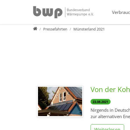
Direkt zur Hauptnavigation springen
Direkt zum Inhalt springen
Verbrauc
Presse
Pressefahrten
Münsterland 2021
Von der Ko
23.08.2021
Nirgends in Deutsch
zur alternativen En
Weiterlesen