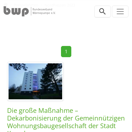
Direkt zur Hauptnavigation springen
Direkt zum Inhalt springen
Presse
Pressefahrten
Nordhessen 2023
1
Die große Maßnahme –
Dekarbonisierung der Gemeinnützigen
Wohnungsbaugesellschaft der Stadt