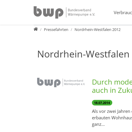
Direkt zur Hauptnavigation springen
Direkt zum Inhalt springen
Verbrauc
Presse
Pressefahrten
Nordrhein-Westfalen 2012
Nordrhein-Westfalen
Durch moder
auch in Zuk
18.07.2014
Als vor zwei Jahre
erbauten Wohnhaus 
ganz…