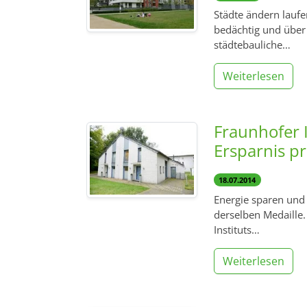
Städte ändern laufe
bedächtig und über
städtebauliche…
Weiterlesen
Fraunhofer 
Ersparnis pr
18.07.2014
Energie sparen und
derselben Medaille.
Instituts…
Weiterlesen