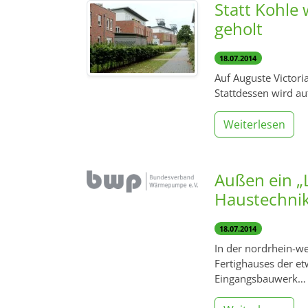
Statt Kohle
geholt
18.07.2014
Auf Auguste Victori
Stattdessen wird au
Weiterlesen
Außen ein „L
Haustechni
18.07.2014
In der nordrhein-we
Fertighauses der et
Eingangsbauwerk…