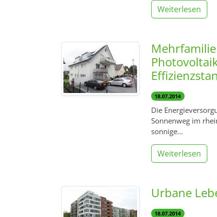
Weiterlesen
Mehrfamili
Photovoltaik
Effizienzsta
18.07.2014
Die Energieversorg
Sonnenweg im rhein
sonnige…
Weiterlesen
Urbane Lebe
18.07.2014