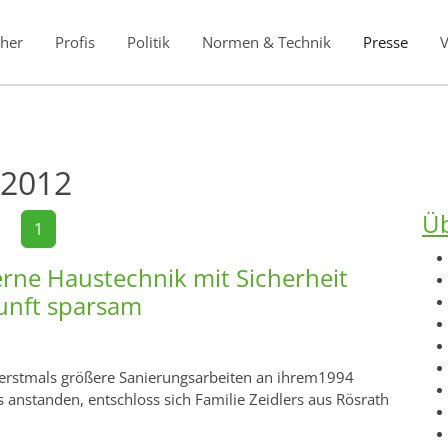
her
Profis
Politik
Normen & Technik
Presse
 2012
Üb
1
ne Haustechnik mit Sicherheit
unft sparsam
n erstmals größere Sanierungsarbeiten an ihrem1994
anstanden, entschloss sich Familie Zeidlers aus Rösrath