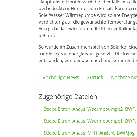
Hauptfensterfronten wird die ebenfalls insta
bei bedecktem Himmel zum Einsatz kommen un
Sole-Wasser Wärmepumpe wird solare Energie 
Verdichtung auf die gewünschte Temperatur ge
Energiebedarf wird durch die Photovoltaikanla
2
650 m
.
So wurde im Zusammenspiel von Solarkollekt
für dieses Nullenergiehaus gesetzt. „Die Invest
entstanden, von der auch noch die kommenden 
Vorherige News
Zurück
Nächste N
Zugehörige Dateien
StiebelEltron_Ahaus_Waermepumpe2_BWP.
StiebelEltron_Ahaus_Waermepumpe1_BWP.
StiebelEltron_Ahaus_MFH_Ansicht_BWP.jpg