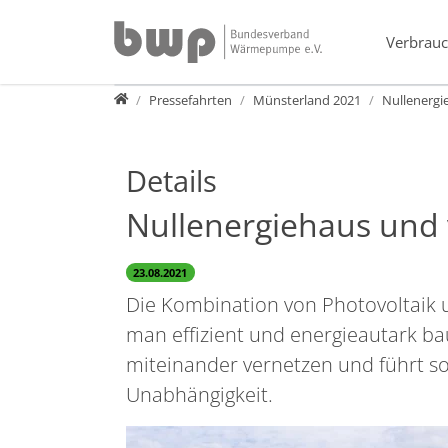
Direkt zur Hauptnavigation springen
Direkt zum Inhalt springen
Verbrauc
Presse
Pressefahrten
Münsterland 2021
Nullenergi
Details
Nullenergiehaus und 
23.08.2021
Die Kombination von Photovoltaik
man effizient und energieautark ba
miteinander vernetzen und führt s
Unabhängigkeit.