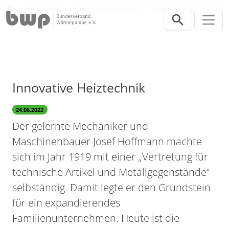
Direkt zur Hauptnavigation springen
Direkt zum Inhalt springen
Presse
Pressefahrten
Raum München 2022
Innovative Heiztechnik
Innovative Heiztechnik
24.06.2022
Der gelernte Mechaniker und
Maschinenbauer Josef Hoffmann machte
sich im Jahr 1919 mit einer „Vertretung für
technische Artikel und Metallgegenstände“
selbständig. Damit legte er den Grundstein
für ein expandierendes
Familienunternehmen. Heute ist die