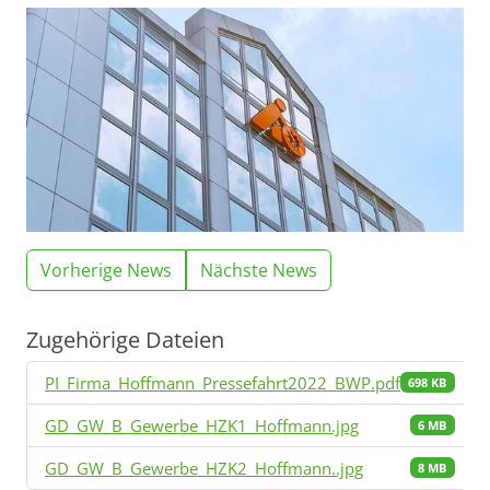
Vorherige News
Nächste News
Zugehörige Dateien
PI_Firma_Hoffmann_Pressefahrt2022_BWP.pdf
698 KB
GD_GW_B_Gewerbe_HZK1_Hoffmann.jpg
6 MB
GD_GW_B_Gewerbe_HZK2_Hoffmann..jpg
8 MB