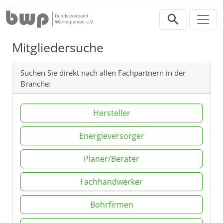
Direkt zur Hauptnavigation springen
Direkt zum Inhalt springen
Verband
Unsere Mitglieder
Mitgliedersuche
Suchen Sie direkt nach allen Fachpartnern in der
Branche:
Hersteller
Energieversorger
Planer/Berater
Fachhandwerker
Bohrfirmen