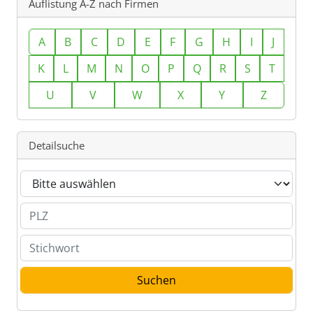
Auflistung A-Z nach Firmen
A
B
C
D
E
F
G
H
I
J
K
L
M
N
O
P
Q
R
S
T
U
V
W
X
Y
Z
Detailsuche
Branche
PLZ
Stichwort