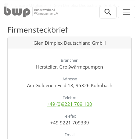
Direkt zur Hauptnavigation springen
Direkt zum Inhalt springen
Verband
Unsere Mitglieder
Glen Dimplex Deutschland GmbH
Firmensteckbrief
Glen Dimplex Deutschland GmbH
Branchen
Hersteller, Großwärmepumpen
Adresse
Am Goldenen Feld 18, 95326 Kulmbach
Telefon
+49 (0)9221 709 100
Telefax
+49 9221 709339
Email