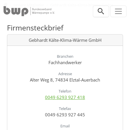
Direkt zur Hauptnavigation springen
Direkt zum Inhalt springen
Verband
Unsere Mitglieder
Gebhardt Kälte-Klima-Wärme GmbH
Firmensteckbrief
Gebhardt Kälte-Klima-Wärme GmbH
Branchen
Fachhandwerker
Adresse
Alter Weg 8, 74834 Elztal-Auerbach
Telefon
0049 6293 927 418
Telefax
0049 6293 927 445
Email