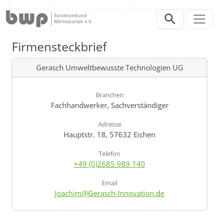
Direkt zur Hauptnavigation springen
Direkt zum Inhalt springen
Verband
Unsere Mitglieder
Gerasch Umweltbewusste Technologien UG
Firmensteckbrief
Gerasch Umweltbewusste Technologien UG
Branchen
Fachhandwerker, Sachverständiger
Adresse
Hauptstr. 18, 57632 Eichen
Telefon
+49 (0)2685 989 140
Email
Joachim@Gerasch-Innovation.de