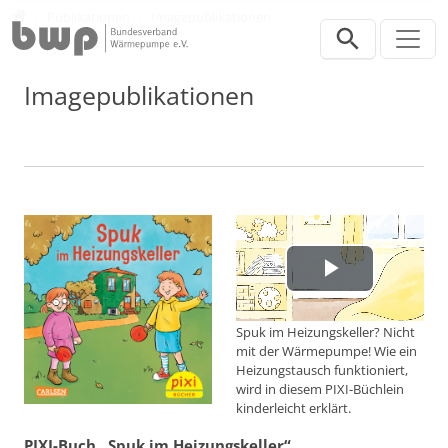
Direkt zur Hauptnavigation springen
Direkt zum Inhalt springen
Verband
Publikationen
Imagepublikationen
Imagepublikationen
Video
abspiele
Spuk im Heizungskeller? Nicht
mit der Wärmepumpe! Wie ein
Heizungstausch funktioniert,
wird in diesem PIXI-Büchlein
kinderleicht erklärt.
PIXI-Buch „Spuk im Heizungskeller“