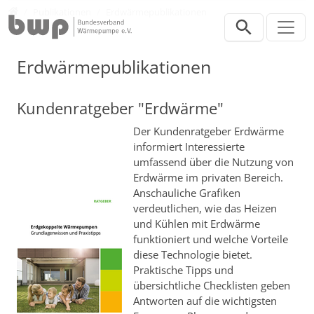
Direkt zur Hauptnavigation springen
Direkt zum Inhalt springen
Verband
Publikationen
Erdwärmepublikationen
Erdwärmepublikationen
Kundenratgeber "Erdwärme"
Der Kundenratgeber Erdwärme
informiert Interessierte
umfassend über die Nutzung von
Erdwärme im privaten Bereich.
Anschauliche Grafiken
verdeutlichen, wie das Heizen
und Kühlen mit Erdwärme
funktioniert und welche Vorteile
diese Technologie bietet.
Praktische Tipps und
übersichtliche Checklisten geben
Antworten auf die wichtigsten