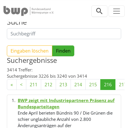
Direkt zur Hauptnavigation springen
Direkt zum Inhalt springen
Suche
Eingaben löschen
Suchergebnisse
3414 Treffer:
Suchergebnisse 3226 bis 3240 von 3414
«
<
211
212
213
214
215
216
217
BWP zeigt mit Industriepartnern Präsenz auf
Bundesparteitagen
Ende April berieten Bündnis 90 / Die Grünen die
schier unglaubliche Anzahl von 2.800
Änderungsanträgen auf der