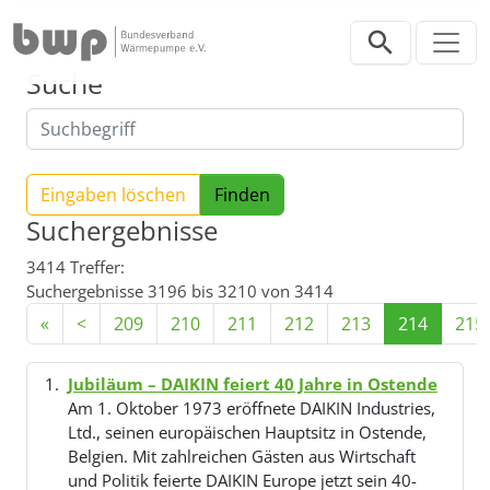
Direkt zur Hauptnavigation springen
Direkt zum Inhalt springen
Suche
Eingaben löschen
Suchergebnisse
3414 Treffer:
Suchergebnisse 3196 bis 3210 von 3414
«
<
209
210
211
212
213
214
215
Jubiläum – DAIKIN feiert 40 Jahre in Ostende
Am 1. Oktober 1973 eröffnete DAIKIN Industries,
Ltd., seinen europäischen Hauptsitz in Ostende,
Belgien. Mit zahlreichen Gästen aus Wirtschaft
und Politik feierte DAIKIN Europe jetzt sein 40-