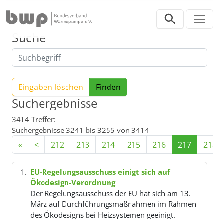
Direkt zur Hauptnavigation springen
Direkt zum Inhalt springen
Suche
Eingaben löschen
Suchergebnisse
3414 Treffer:
Suchergebnisse 3241 bis 3255 von 3414
«
<
212
213
214
215
216
217
218
EU-Regelungsausschuss einigt sich auf
Ökodesign-Verordnung
Der Regelungsausschuss der EU hat sich am 13.
März auf Durchführungsmaßnahmen im Rahmen
des Ökodesigns bei Heizsystemen geeinigt.