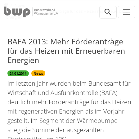
Direkt zur Hauptnavigation springen
Direkt zum Inhalt springen
Presse
News
BAFA 2013: Mehr Förderanträge für das Heizen mit Erneuerbaren
Energien
BAFA 2013: Mehr Förderanträge
für das Heizen mit Erneuerbaren
Energien
24.01.2014
News
Im letzten Jahr wurden beim Bundesamt für
Wirtschaft und Ausfuhrkontrolle (BAFA)
deutlich mehr Förderanträge für das Heizen
mit regenerativen Energien als im Vorjahr
gestellt. Im Segment der Wärmepumpe
stieg die Summe der ausgezahlten