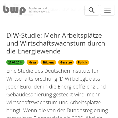
Direkt zur Hauptnavigation springen
Direkt zum Inhalt springen
Presse
News
DIW-Studie: Mehr Arbeitsplätze und Wirtschaftswachstum durch
die Energiewende
DIW-Studie: Mehr Arbeitsplätze
und Wirtschaftswachstum durch
die Energiewende
27.01.2014
News
Effizienz
Gesetze
Politik
Eine Studie des Deutschen Instituts für
Wirtschaftsforschung (DIW) belegt, dass
jeder Euro, der in die Energieeffizienz und
Gebäudesanierung gesteckt wird, mehr
Wirtschaftswachstum und Arbeitsplätze
bringt. Wenn die von der Bundesregierung