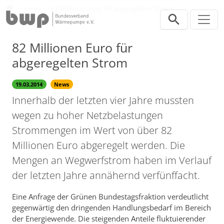
Direkt zur Hauptnavigation springen
Direkt zum Inhalt springen
Presse
News
82 Millionen Euro für abgeregelten Strom
82 Millionen Euro für
abgeregelten Strom
19.03.2014
News
Innerhalb der letzten vier Jahre mussten
wegen zu hoher Netzbelastungen
Strommengen im Wert von über 82
Millionen Euro abgeregelt werden. Die
Mengen an Wegwerfstrom haben im Verlauf
der letzten Jahre annähernd verfünffacht.
Eine Anfrage der Grünen Bundestagsfraktion verdeutlicht
gegenwärtig den dringenden Handlungsbedarf im Bereich
der Energiewende. Die steigenden Anteile fluktuierender