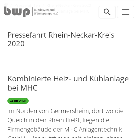
Direkt zur Hauptnavigation springen
Direkt zum Inhalt springen
Presse
Pressefahrten
Rhein-Neckar-Kreis 2020
Kombinierte Heiz- und Kühlanlage bei MHC
Pressefahrt Rhein-Neckar-Kreis
2020
Kombinierte Heiz- und Kühlanlage
bei MHC
24.08.2020
Im Norden von Germersheim, dort wo die
Queich in den Rhein fließt, liegen die
Firmengebäude der MHC Anlagentechnik