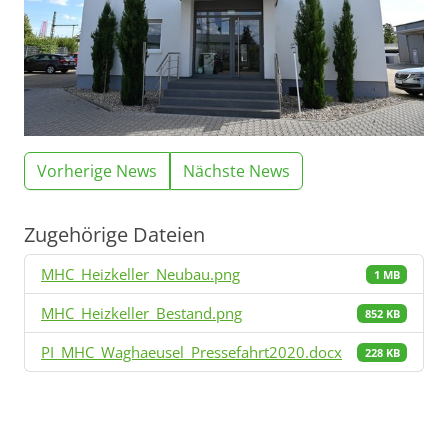
Vorherige News
Nächste News
Zugehörige Dateien
MHC_Heizkeller_Neubau.png
1 MB
MHC_Heizkeller_Bestand.png
852 KB
PI_MHC_Waghaeusel_Pressefahrt2020.docx
228 KB