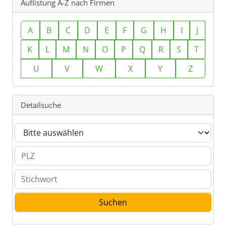
Auflistung A-Z nach Firmen
A
B
C
D
E
F
G
H
I
J
K
L
M
N
O
P
Q
R
S
T
U
V
W
X
Y
Z
Detailsuche
Branche
PLZ
Stichwort