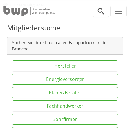
Direkt zur Hauptnavigation springen
Direkt zum Inhalt springen
Verband
Unsere Mitglieder
Mitgliedersuche
Suchen Sie direkt nach allen Fachpartnern in der
Branche:
Hersteller
Energieversorger
Planer/Berater
Fachhandwerker
Bohrfirmen