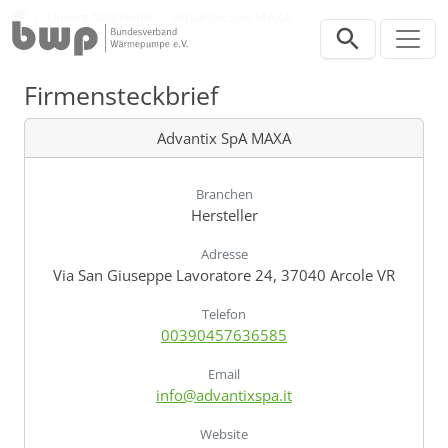
Direkt zur Hauptnavigation springen
Direkt zum Inhalt springen
Verband
Unsere Mitglieder
Advantix SpA MAXA
Firmensteckbrief
Advantix SpA MAXA
Branchen
Hersteller
Adresse
Via San Giuseppe Lavoratore 24, 37040 Arcole VR
Telefon
00390457636585
Email
info@advantixspa.it
Website