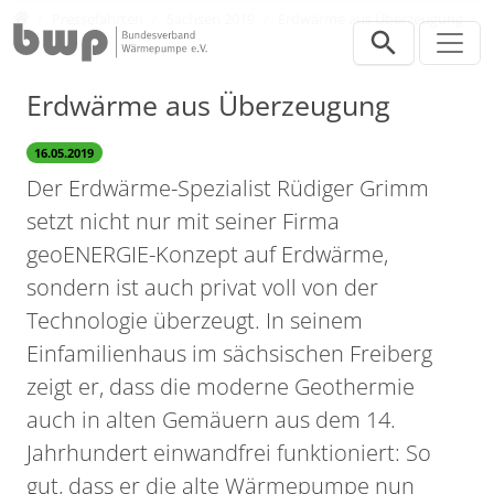
Direkt zur Hauptnavigation springen
Direkt zum Inhalt springen
Presse
Pressefahrten
Sachsen 2019
Erdwärme aus Überzeugung
Erdwärme aus Überzeugung
16.05.2019
Der Erdwärme-Spezialist Rüdiger Grimm
setzt nicht nur mit seiner Firma
geoENERGIE-Konzept auf Erdwärme,
sondern ist auch privat voll von der
Technologie überzeugt. In seinem
Einfamilienhaus im sächsischen Freiberg
zeigt er, dass die moderne Geothermie
auch in alten Gemäuern aus dem 14.
Jahrhundert einwandfrei funktioniert: So
gut, dass er die alte Wärmepumpe nun