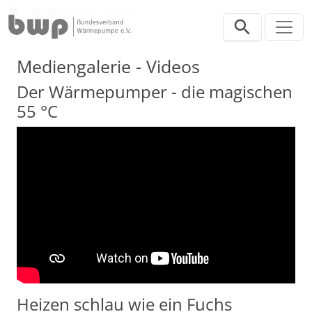
Direkt zur Hauptnavigation springen
Direkt zum Inhalt springen
Presse
Mediengalerie
Videos
Mediengalerie - Videos
Der Wärmepumper - die magischen
55 °C
Heizen schlau wie ein Fuchs