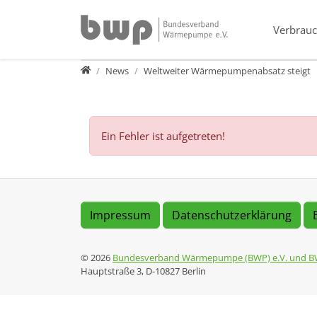
Direkt zur Hauptnavigation springen
Direkt zum Inhalt springen
Verbrauc
Presse
News
Weltweiter Wärmepumpenabsatz steigt
Ein Fehler ist aufgetreten!
Impressum
Datenschutzerklärung
© 2026
Bundesverband Wärmepumpe (BWP) e.V. und B
Hauptstraße 3, D-10827 Berlin