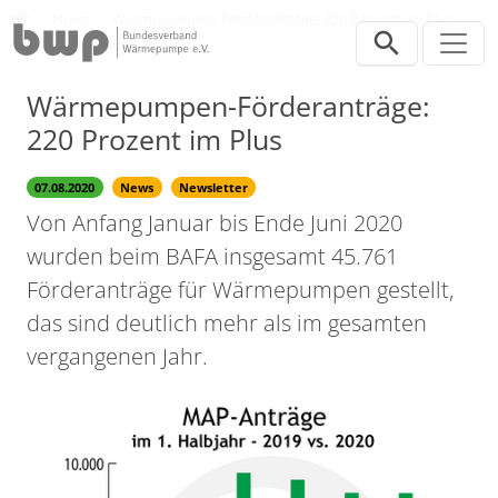
Direkt zur Hauptnavigation springen
Direkt zum Inhalt springen
Presse
News
Wärmepumpen-Förderanträge: 220 Prozent im Plus
Wärmepumpen-Förderanträge:
220 Prozent im Plus
07.08.2020
News
Newsletter
Von Anfang Januar bis Ende Juni 2020
wurden beim BAFA insgesamt 45.761
Förderanträge für Wärmepumpen gestellt,
das sind deutlich mehr als im gesamten
vergangenen Jahr.