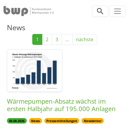
Direkt zur Hauptnavigation springen
Direkt zum Inhalt springen
Presse
News
News
1
2
3
…
nächste
Wärmepumpen-Absatz wächst im
ersten Halbjahr auf 195.000 Anlagen
06.08.2026
News
Pressemitteilungen
Newsletter