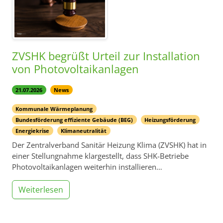
ZVSHK begrüßt Urteil zur Installation
von Photovoltaikanlagen
21.07.2026
News
Kommunale Wärmeplanung
Bundesförderung effiziente Gebäude (BEG)
Heizungsförderung
Energiekrise
Klimaneutralität
Der Zentralverband Sanitär Heizung Klima (ZVSHK) hat in
einer Stellungnahme klargestellt, dass SHK-Betriebe
Photovoltaikanlagen weiterhin installieren…
Weiterlesen