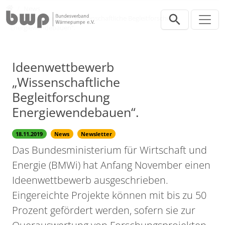
Direkt zur Hauptnavigation springen
Direkt zum Inhalt springen
Presse
News
Ideenwettbewerb „Wissenschaftliche Begleitforschung
Energiewendebauen“.
Ideenwettbewerb
„Wissenschaftliche
Begleitforschung
Energiewendebauen“.
18.11.2019
News
Newsletter
Das Bundesministerium für Wirtschaft und
Energie (BMWi) hat Anfang November einen
Ideenwettbewerb ausgeschrieben.
Eingereichte Projekte können mit bis zu 50
Prozent gefördert werden, sofern sie zur