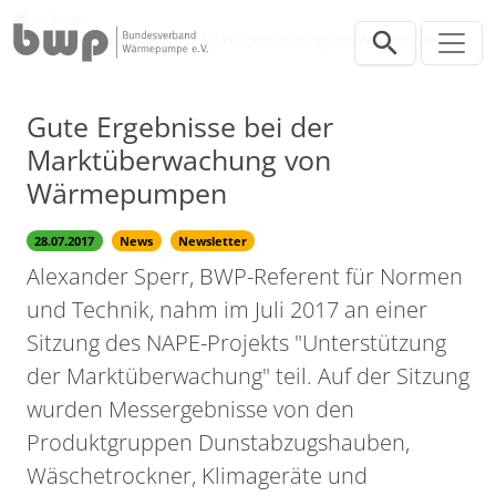
Direkt zur Hauptnavigation springen
Direkt zum Inhalt springen
Presse
News
Gute Ergebnisse bei der Marktüberwachung von Wärmepumpen
Gute Ergebnisse bei der
Marktüberwachung von
Wärmepumpen
28.07.2017
News
Newsletter
Alexander Sperr, BWP-Referent für Normen
und Technik, nahm im Juli 2017 an einer
Sitzung des NAPE-Projekts "Unterstützung
der Marktüberwachung" teil. Auf der Sitzung
wurden Messergebnisse von den
Produktgruppen Dunstabzugshauben,
Wäschetrockner, Klimageräte und