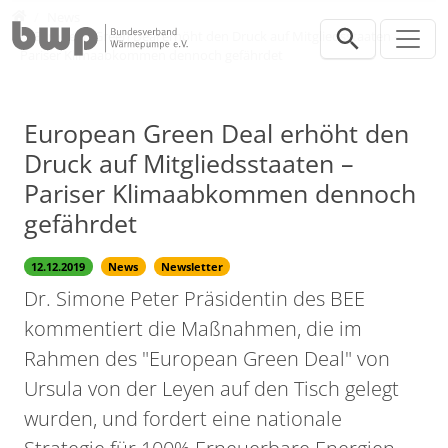
Direkt zur Hauptnavigation springen
Direkt zum Inhalt springen
Presse
News
European Green Deal erhöht den Druck auf Mitgliedsstaaten –
Pariser Klimaabkommen dennoch gefährdet
European Green Deal erhöht den
Druck auf Mitgliedsstaaten –
Pariser Klimaabkommen dennoch
gefährdet
12.12.2019
News
Newsletter
Dr. Simone Peter Präsidentin des BEE
kommentiert die Maßnahmen, die im
Rahmen des "European Green Deal" von
Ursula von der Leyen auf den Tisch gelegt
wurden, und fordert eine nationale