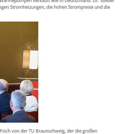
e Wärmepumpen verkauft wie in Deutschland. Dr. Stiebel
gegen Stromheizungen, die hohen Strompreise und die
t Fisch von der TU Braunschweig, der die großen