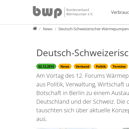
Direkt zur Hauptnavigation springen
Direkt zum Inhalt springen
Verbrauc
Presse
News
Deutsch-Schweizerischer Wärmepumpen-
Deutsch-Schweizeri
02.12.2014
News
Verband
Politik
Termine
Am Vortag des 12. Forums Wärmepu
aus Politik, Verwaltung, Wirtschaft
Botschaft in Berlin zu einem Aus
Deutschland und der Schweiz. Die 
tauschten sich über aktuelle Konz
aus.